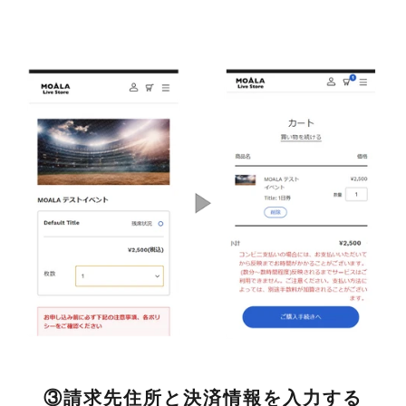
ス
を
使
用
し
て
い
る
場
合
は
左
右
に
ス
ワ
イ
プ
③請求先住所と決済情報を入力する
し