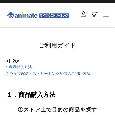
コ
ン
ログイン
カート
テ
ン
ツ
右
に
と
ス
左
ご利用ガイド
キ
の
ッ
矢
プ
<目次>
印
す
を
1.商品購入方法
る
使
2.ライブ配信・ストリーミング配信のご利用方法
っ
て
ス
１．商品購入方法
ラ
イ
①ストア上で目的の商品を探す
ド