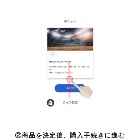
シ
ョ
ー
を
ナ
ビ
ゲ
ー
ト
す
る
か、
モ
バ
イ
ル
デ
バ
②商品を決定後、購入手続きに進む
イ