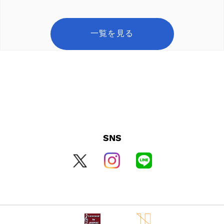
ス
を
使
一覧を見る
用
し
て
い
る
場
合
は
SNS
左
右
に
ス
ワ
イ
プ
し