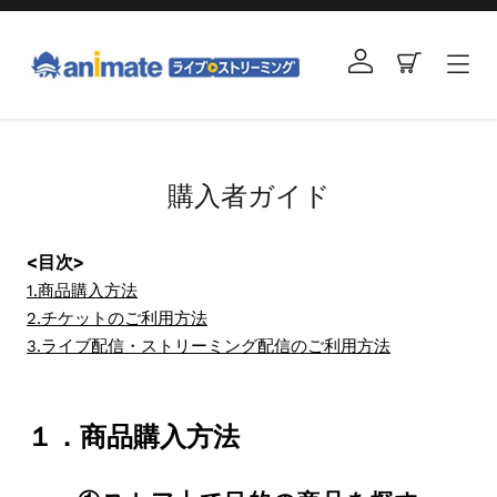
コ
ン
ログイン
カート
テ
ン
ツ
右
に
と
ス
左
購入者ガイド
キ
の
ッ
矢
プ
<目次>
印
す
を
1.商品購入方法
る
使
2.チケットのご利用方法
っ
3.ライブ配信・ストリーミング配信のご利用方法
て
ス
ラ
１．商品購入方法
イ
ド