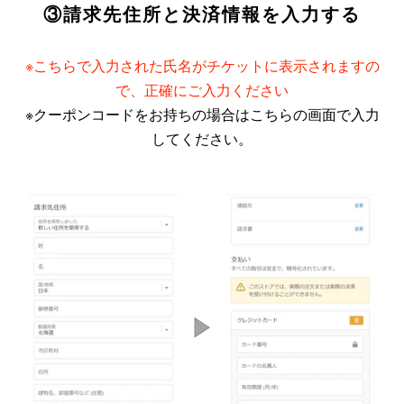
③請求先住所と決済情報を入力する
ま
す
※こちらで入力された氏名がチケットに表示されますの
で、正確にご入力ください
※クーポンコードをお持ちの場合はこちらの画面で入力
してください。