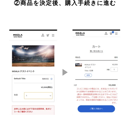
②商品を決定後、購入手続きに進む
ス
を
使
用
し
て
い
る
場
合
は
左
右
に
ス
ワ
イ
プ
し