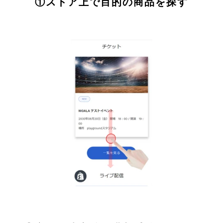
①ストア上で目的の商品を探す
シ
ョ
ー
を
ナ
ビ
ゲ
ー
ト
す
る
か、
モ
バ
イ
ル
デ
バ
イ