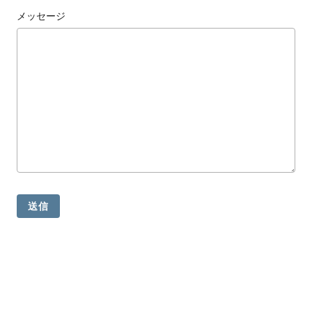
ス
メッセージ
を
使
用
し
て
い
る
場
合
は
左
右
に
ス
ワ
イ
プ
し