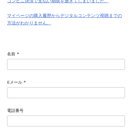
コンビニ決済で支払い期限を過ぎてしまいました。
シ
ョ
ー
マイページの購入履歴からデジタルコンテンツ視聴までの
を
方法がわかりません。
ナ
ビ
ゲ
ー
名前
*
ト
す
る
か、
Eメール
*
モ
バ
イ
ル
電話番号
デ
バ
イ