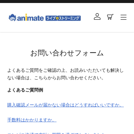
コ
ン
ログイン
カート
テ
ン
ツ
右
に
と
ス
左
お問い合わせフォーム
キ
の
ッ
矢
プ
よくあるご質問をご確認の上、お読みいただいても解決し
印
す
ない場合は、こちらからお問い合わせください。
を
る
使
よくあるご質問例
っ
て
購入確認メールが届かない場合はどうすればいいですか。
ス
ラ
手数料はかかりますか。
イ
ド