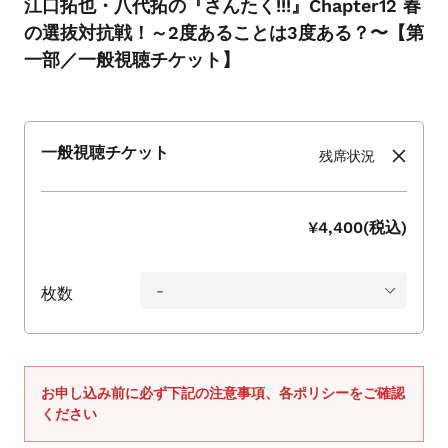
江口拓也・八代拓の『さんたく!!!』Chapter12 春
シ
ョ
の選抜対抗戦！～2度あることは3度ある？〜【第
ー
一部／一般視聴チケット】
を
ナ
ビ
ゲ
一般視聴チケット
残席状況
ー
ト
す
¥4,400(税込)
る
か、
モ
枚数
バ
イ
ル
デ
お申し込み前に必ず下記の注意事項、各ポリシーをご確認
バ
ください
イ