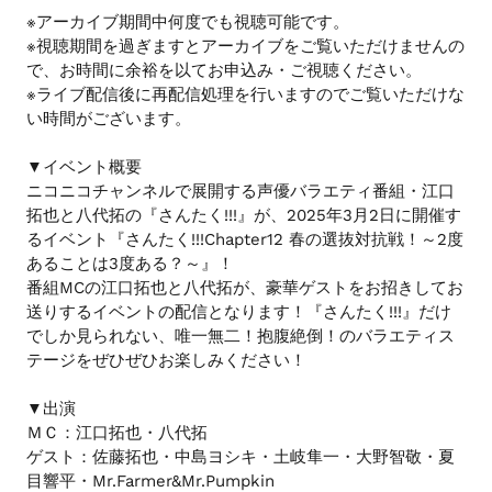
※アーカイブ期間中何度でも視聴可能です。
ま
※視聴期間を過ぎますとアーカイブをご覧いただけませんの
す
で、お時間に余裕を以てお申込み・ご視聴ください。
※ライブ配信後に再配信処理を行いますのでご覧いただけな
い時間がございます。
▼イベント概要
ニコニコチャンネルで展開する声優バラエティ番組・江口
拓也と八代拓の『さんたく!!!』が、2025年3月2日に開催す
るイベント『さんたく!!!Chapter12 春の選抜対抗戦！～2度
あることは3度ある？～』！
番組MCの江口拓也と八代拓が、豪華ゲストをお招きしてお
送りするイベントの配信となります！『さんたく!!!』だけ
でしか見られない、唯一無二！抱腹絶倒！のバラエティス
テージをぜひぜひお楽しみください！
▼出演
ＭＣ：江口拓也・八代拓
ゲスト：佐藤拓也・中島ヨシキ・土岐隼一・大野智敬・夏
目響平・Mr.Farmer&Mr.Pumpkin