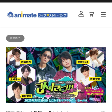
コ
ン
ログイン
カート
テ
ン
ツ
右
に
と
ス
販売終了
左
キ
の
ッ
矢
プ
印
す
を
る
使
っ
て
ス
ラ
イ
ド