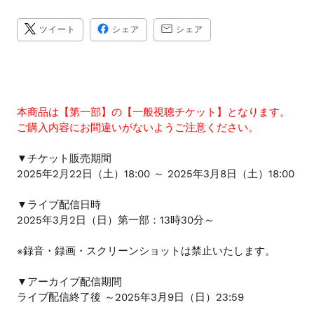
ス
を
TWITTER
FACEBOOK
TRANSLATION
ツイート
シェア
シェア
に
で
MISSING:
使
投
シ
JA.GENERAL.SOCIAL.A
稿
ェ
用
す
ア
る
す
し
る
て
い
本商品は【第一部】の【一般視聴チケット】となります。
る
ご購入内容にお間違いがないようご注意ください。
場
▼チケット販売期間
合
2025年2月22日（土）18:00 ～ 2025年3月8日（土）18:00
は
左
▼ライブ配信日時
右
2025年3月2日（日）第一部：13時30分～
に
ス
※録音・録画・スクリーンショットは禁止いたします。
ワ
イ
▼アーカイブ配信期間
プ
ライブ配信終了後 ～2025年3月9日（日）23:59
し