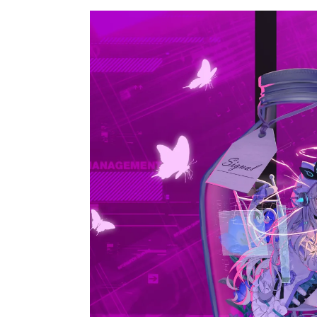
シ
:
ョ
ー
を
ナ
ビ
ゲ
ー
ト
す
る
か、
モ
バ
イ
ル
デ
バ
イ