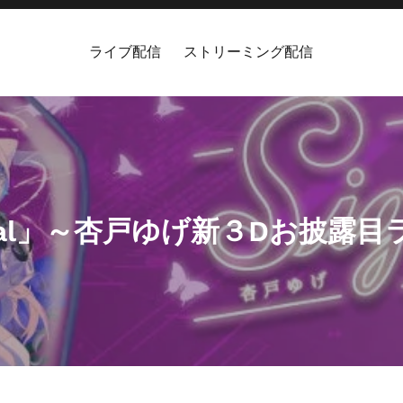
ライブ配信
ストリーミング配信
gnal」～杏戸ゆげ新３Dお披露目