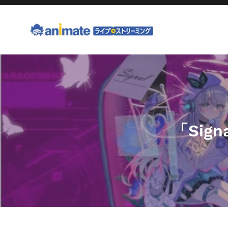
コ
ン
テ
ン
ツ
右
に
と
ス
左
キ
の
ッ
矢
プ
印
コ
「Si
す
を
る
レ
使
っ
ク
て
ス
シ
ラ
ョ
イ
ド
ン