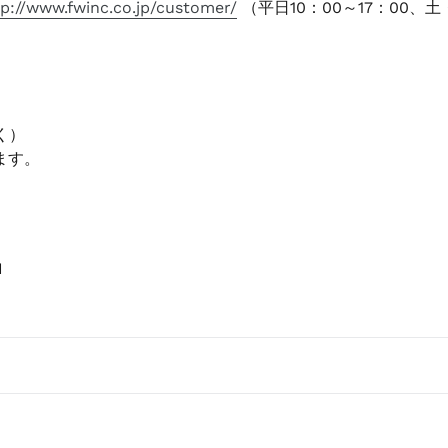
tp://www.fwinc.co.jp/customer/
（平日10：00～17：00
く）
ます。
BON