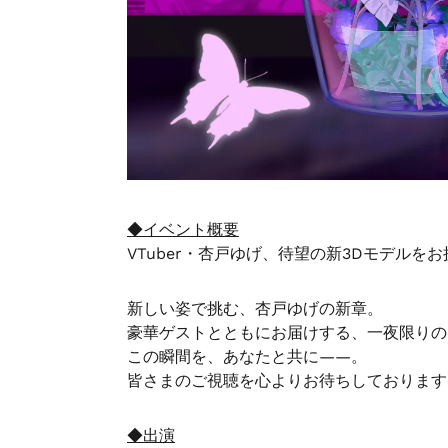
ス
を
使
用
し
て
い
る
場
合
◆イベント概要
は
VTuber・杏戸ゆげ、待望の新3Dモデルを
左
右
新しい姿で挑む、杏戸ゆげの新章。
に
豪華ゲストとともにお届けする、一夜限りの「S
ス
この瞬間を、あなたと共に――。
ワ
皆さまのご視聴を心よりお待ちしております
イ
プ
◆出演
し