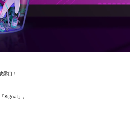
お披露目！
ignal」。
！