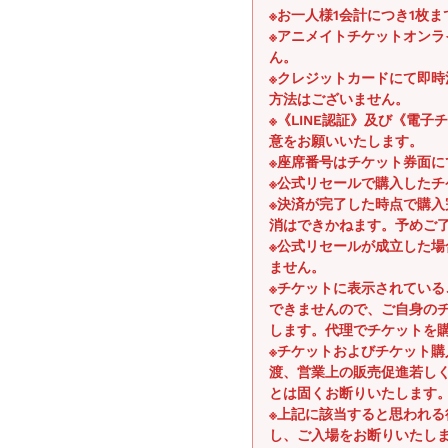
※お一人様1会計につき1枚
※アニメイトチケットオン
ん。
※クレジットカードにて即
方法はございません。
※《LINE認証》及び《電
意をお願いいたします。
※座席番号はチケット券面に
※公式リセールで購入したチ
※決済が完了した時点で購
消はできかねます。予めご
※公式リセールが成立した
ません。
※チケットに表示されてい
できませんので、ご自身の
します。代理でチケットを
※チケットおよびチケット
渡、営業上の販売促進若し
とは固くお断りいたします
※上記に該当すると思われ
し、ご入場をお断りいたし