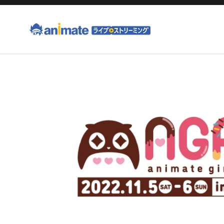
コ
ン
テ
ン
ツ
右
に
と
ス
左
キ
の
ッ
矢
プ
印
す
を
る
使
っ
て
ス
ラ
イ
ド