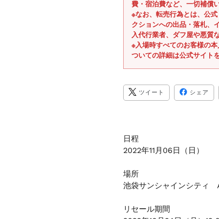
費・宿泊費など、一切補償
※なお、転売行為とは、公
クションへの出品・落札、
入代行業者、ダフ屋や悪質
※入場時すべてのお客様の
ついての詳細は公式サイト
TWITTER
FA
ツイート
シェア
に
で
投
シ
稿
ェ
す
ア
る
す
る
日程
2022年11月06日（日）
場所
池袋サンシャインシティ A
リセール期間