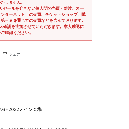
いたしません。
式リセールを介さない個人間の売買・譲渡、オー
インターネット上の売買、チケットショップ、購
な第三者を通じての売買などを含んでおります。
本人確認を実施させていただきます。本人確認に
をご確認ください。
CEBOOK
TRANSLATION
シェア
MISSING:
JA.GENERAL.SOCIAL.ALT_TEXT.SHARE_ON_EMAIL
GF2022メイン会場