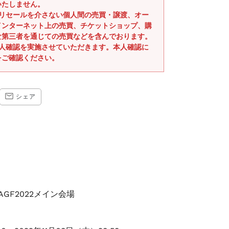
いたしません。
式リセールを介さない個人間の売買・譲渡、オー
インターネット上の売買、チケットショップ、購
な第三者を通じての売買などを含んでおります。
本人確認を実施させていただきます。本人確認に
をご確認ください。
CEBOOK
TRANSLATION
シェア
MISSING:
JA.GENERAL.SOCIAL.ALT_TEXT.SHARE_ON_EMAIL
GF2022メイン会場