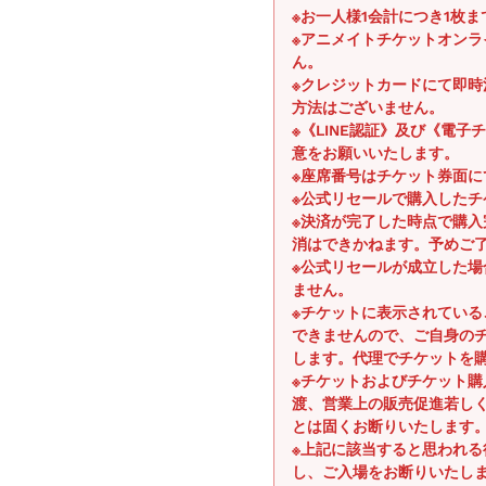
※お一人様1会計につき1枚
※アニメイトチケットオン
ん。
※クレジットカードにて即
方法はございません。
※《LINE認証》及び《電
意をお願いいたします。
※座席番号はチケット券面に
※公式リセールで購入したチ
※決済が完了した時点で購
消はできかねます。予めご
※公式リセールが成立した
ません。
※チケットに表示されてい
できませんので、ご自身の
します。代理でチケットを
※チケットおよびチケット
渡、営業上の販売促進若し
とは固くお断りいたします
※上記に該当すると思われ
し、ご入場をお断りいたし