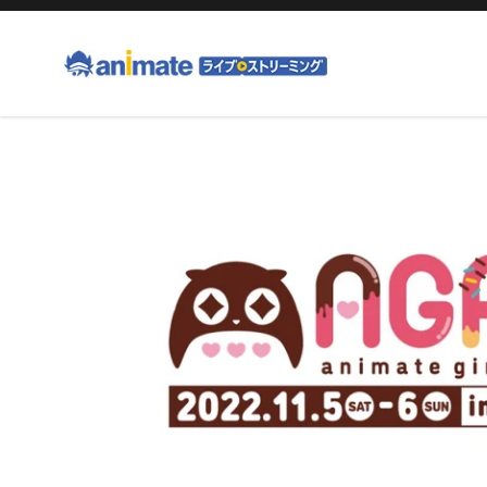
コ
ン
テ
ン
ツ
右
に
と
ス
左
キ
の
ッ
矢
プ
印
す
を
る
使
っ
て
ス
ラ
イ
ド