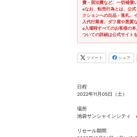
費・宿泊費など、一切補償
※なお、転売行為とは、公
クションへの出品・落札、
入代行業者、ダフ屋や悪質
※入場時すべてのお客様の
ついての詳細は公式サイト
TWITTER
FA
ツイート
シェア
に
で
投
シ
稿
ェ
す
ア
る
す
る
日程
2022年11月05日（土）
場所
池袋サンシャインシティ A
リセール期間