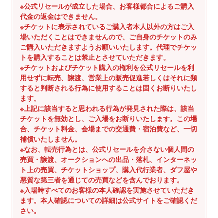
ス
※公式リセールが成立した場合、お客様都合によるご購入
代金の返金はできません。
を
※チケットに表示されているご購入者本人以外の方はご入
使
場いただくことはできませんので、ご自身のチケットのみ
用
ご購入いただきますようお願いいたします。代理でチケッ
し
トを購入することは禁止とさせていただきます。
て
※チケットおよびチケット購入の権利を公式リセールを利
い
用せずに転売、譲渡、営業上の販売促進若しくはそれに類
る
すると判断される行為に使用することは固くお断りいたし
ます。
場
※上記に該当すると思われる行為が発見された際は、該当
合
チケットを無効とし、ご入場をお断りいたします。この場
は
合、チケット料金、会場までの交通費・宿泊費など、一切
左
補償いたしません。
右
※なお、転売行為とは、公式リセールを介さない個人間の
に
売買・譲渡、オークションへの出品・落札、インターネッ
ス
ト上の売買、チケットショップ、購入代行業者、ダフ屋や
悪質な第三者を通じての売買などを含んでおります。
ワ
※入場時すべてのお客様の本人確認を実施させていただき
イ
ます。本人確認についての詳細は公式サイトをご確認くだ
プ
さい。
し