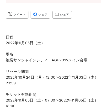
ま
す
TWITTER
FACEBOOK
TRANSLATION
ツイート
シェア
シェア
に
で
MISSING:
投
シ
JA.GENERAL.SOCIAL.A
稿
ェ
す
ア
る
す
る
日程
2022年11月05日（土）
場所
池袋サンシャインシティ AGF2022メイン会場
リセール期間
2022年10月24日（月）12:00〜2022年11月03日（木）
23:59
チケット有効期間
2022年11月05日（土）07:30〜2022年11月05日（土）
18:00