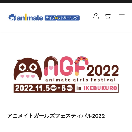
コ
ン
ログイン
カート
テ
ン
ツ
右
に
と
ス
左
キ
の
ッ
矢
プ
印
す
を
る
使
っ
て
ス
ラ
アニメイトガールズフェスティバル2022
イ
ド