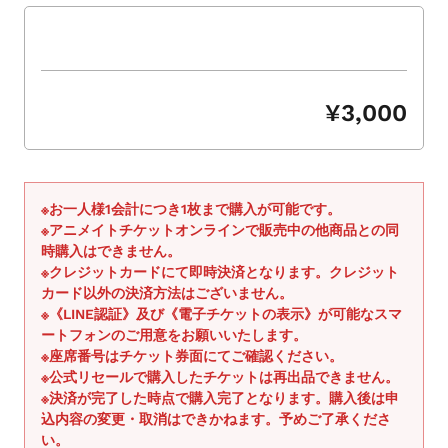
シ
ョ
ー
を
ナ
¥3,000
ビ
ゲ
ー
ト
※お一人様1会計につき1枚まで購入が可能です。
す
※アニメイトチケットオンラインで販売中の他商品との同
る
時購入はできません。
か、
※クレジットカードにて即時決済となります。クレジット
モ
カード以外の決済方法はございません。
※《LINE認証》及び《電子チケットの表示》が可能なスマ
バ
ートフォンのご用意をお願いいたします。
イ
※座席番号はチケット券面にてご確認ください。
ル
※公式リセールで購入したチケットは再出品できません。
デ
※決済が完了した時点で購入完了となります。購入後は申
バ
込内容の変更・取消はできかねます。予めご了承くださ
イ
い。