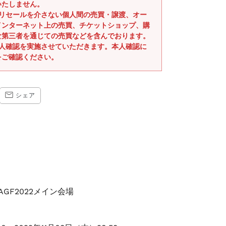
いたしません。
式リセールを介さない個人間の売買・譲渡、オー
インターネット上の売買、チケットショップ、購
な第三者を通じての売買などを含んでおります。
本人確認を実施させていただきます。本人確認に
をご確認ください。
CEBOOK
TRANSLATION
シェア
MISSING:
JA.GENERAL.SOCIAL.ALT_TEXT.SHARE_ON_EMAIL
GF2022メイン会場