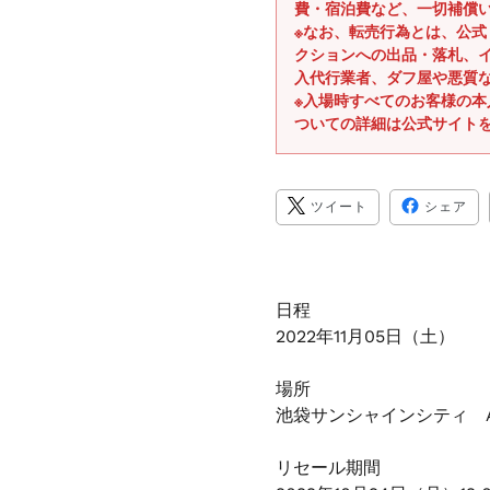
費・宿泊費など、一切補償
※なお、転売行為とは、公
クションへの出品・落札、
入代行業者、ダフ屋や悪質
※入場時すべてのお客様の
ついての詳細は公式サイト
TWITTER
FA
ツイート
シェア
に
で
投
シ
稿
ェ
す
ア
る
す
る
日程
2022年11月05日（土）
場所
池袋サンシャインシティ A
リセール期間