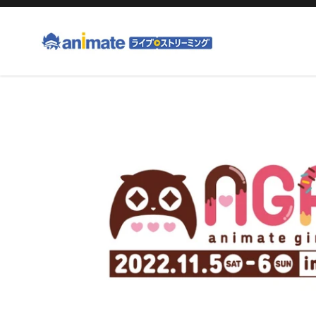
コ
ン
テ
ン
ツ
右
に
と
ス
左
キ
の
ッ
矢
プ
印
す
を
る
使
っ
て
ス
ラ
イ
ド