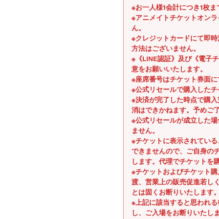
※お一人様1会計につき1枚
※アニメイトチケットオン
ん。
※クレジットカードにて即
方法はございません。
※《LINE認証》及び《電
意をお願いいたします。
※座席番号はチケット券面に
※公式リセールで購入したチ
※決済が完了した時点で購
消はできかねます。予めご
※公式リセールが成立した
ません。
※チケットに表示されてい
できませんので、ご自身の
します。代理でチケットを
※チケットおよびチケット
渡、営業上の販売促進若し
とは固くお断りいたします
※上記に該当すると思われ
し、ご入場をお断りいたし