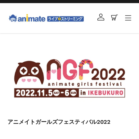
コ
ン
ログイン
カート
テ
ン
ツ
右
に
と
ス
左
キ
の
ッ
矢
プ
印
す
を
る
使
っ
て
ス
ラ
アニメイトガールズフェスティバル2022
イ
ド