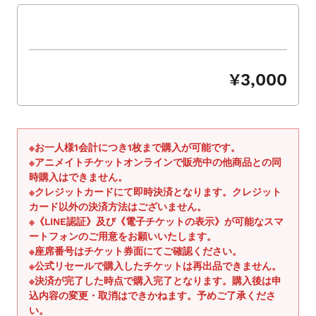
シ
ョ
ー
を
ナ
¥3,000
ビ
ゲ
ー
ト
※お一人様1会計につき1枚まで購入が可能です。
す
※アニメイトチケットオンラインで販売中の他商品との同
る
時購入はできません。
か、
※クレジットカードにて即時決済となります。クレジット
モ
カード以外の決済方法はございません。
※《LINE認証》及び《電子チケットの表示》が可能なスマ
バ
ートフォンのご用意をお願いいたします。
イ
※座席番号はチケット券面にてご確認ください。
ル
※公式リセールで購入したチケットは再出品できません。
デ
※決済が完了した時点で購入完了となります。購入後は申
バ
込内容の変更・取消はできかねます。予めご了承くださ
イ
い。