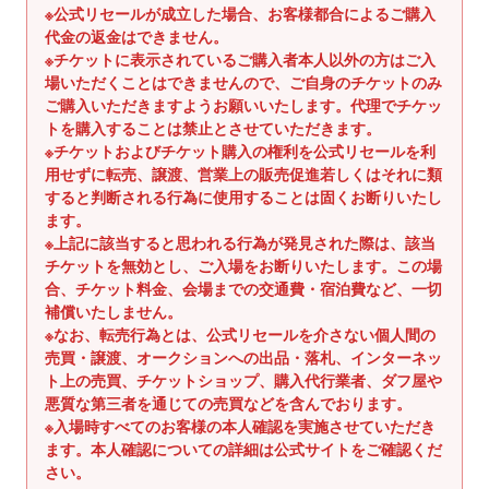
ス
※公式リセールが成立した場合、お客様都合によるご購入
代金の返金はできません。
を
※チケットに表示されているご購入者本人以外の方はご入
使
場いただくことはできませんので、ご自身のチケットのみ
用
ご購入いただきますようお願いいたします。代理でチケッ
し
トを購入することは禁止とさせていただきます。
て
※チケットおよびチケット購入の権利を公式リセールを利
い
用せずに転売、譲渡、営業上の販売促進若しくはそれに類
る
すると判断される行為に使用することは固くお断りいたし
ます。
場
※上記に該当すると思われる行為が発見された際は、該当
合
チケットを無効とし、ご入場をお断りいたします。この場
は
合、チケット料金、会場までの交通費・宿泊費など、一切
左
補償いたしません。
右
※なお、転売行為とは、公式リセールを介さない個人間の
に
売買・譲渡、オークションへの出品・落札、インターネッ
ス
ト上の売買、チケットショップ、購入代行業者、ダフ屋や
悪質な第三者を通じての売買などを含んでおります。
ワ
※入場時すべてのお客様の本人確認を実施させていただき
イ
ます。本人確認についての詳細は公式サイトをご確認くだ
プ
さい。
し