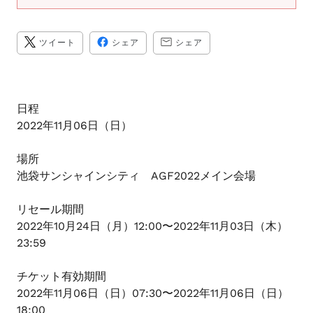
ま
す
TWITTER
FACEBOOK
TRANSLATION
ツイート
シェア
シェア
に
で
MISSING:
投
シ
JA.GENERAL.SOCIAL.A
稿
ェ
す
ア
る
す
る
日程
2022年11月06日（日）
場所
池袋サンシャインシティ AGF2022メイン会場
リセール期間
2022年10月24日（月）12:00〜2022年11月03日（木）
23:59
チケット有効期間
2022年11月06日（日）07:30〜2022年11月06日（日）
18:00