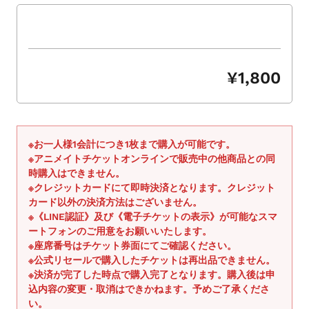
シ
ョ
ー
を
ナ
¥1,800
ビ
ゲ
ー
ト
※お一人様1会計につき1枚まで購入が可能です。
す
※アニメイトチケットオンラインで販売中の他商品との同
る
時購入はできません。
か、
※クレジットカードにて即時決済となります。クレジット
モ
カード以外の決済方法はございません。
※《LINE認証》及び《電子チケットの表示》が可能なスマ
バ
ートフォンのご用意をお願いいたします。
イ
※座席番号はチケット券面にてご確認ください。
ル
※公式リセールで購入したチケットは再出品できません。
デ
※決済が完了した時点で購入完了となります。購入後は申
バ
込内容の変更・取消はできかねます。予めご了承くださ
イ
い。