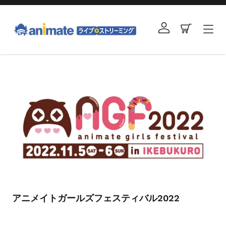
コ
ン
ログイン
カート
テ
ン
ツ
右
に
と
ス
左
キ
の
ッ
矢
プ
印
す
を
る
使
っ
て
ス
ラ
アニメイトガールズフェスティバル2022
イ
ド