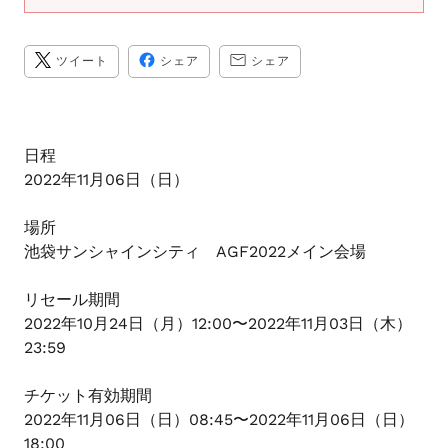
ま
す
TWITTER
FACEBOOK
TRANSLATION
ツイート
シェア
シェア
に
で
MISSING:
投
シ
JA.GENERAL.SOCIAL.A
稿
ェ
す
ア
る
す
る
日程
2022年11月06日（日）
場所
池袋サンシャインシティ AGF2022メイン会場
リセール期間
2022年10月24日（月）12:00〜2022年11月03日（木）
23:59
チケット有効期間
2022年11月06日（日）08:45〜2022年11月06日（日）
18:00