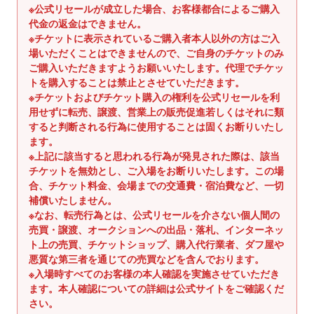
ス
※公式リセールが成立した場合、お客様都合によるご購入
代金の返金はできません。
を
※チケットに表示されているご購入者本人以外の方はご入
使
場いただくことはできませんので、ご自身のチケットのみ
用
ご購入いただきますようお願いいたします。代理でチケッ
し
トを購入することは禁止とさせていただきます。
て
※チケットおよびチケット購入の権利を公式リセールを利
い
用せずに転売、譲渡、営業上の販売促進若しくはそれに類
る
すると判断される行為に使用することは固くお断りいたし
ます。
場
※上記に該当すると思われる行為が発見された際は、該当
合
チケットを無効とし、ご入場をお断りいたします。この場
は
合、チケット料金、会場までの交通費・宿泊費など、一切
左
補償いたしません。
右
※なお、転売行為とは、公式リセールを介さない個人間の
に
売買・譲渡、オークションへの出品・落札、インターネッ
ス
ト上の売買、チケットショップ、購入代行業者、ダフ屋や
悪質な第三者を通じての売買などを含んでおります。
ワ
※入場時すべてのお客様の本人確認を実施させていただき
イ
ます。本人確認についての詳細は公式サイトをご確認くだ
プ
さい。
し