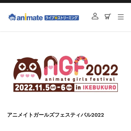
コ
ン
ログイン
カート
テ
ン
ツ
右
に
と
ス
左
キ
の
ッ
矢
プ
印
す
を
る
使
っ
て
ス
ラ
アニメイトガールズフェスティバル2022
イ
ド