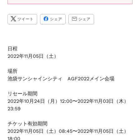
ま
す
TWITTER
FACEBOOK
TRANSLATION
ツイート
シェア
シェア
に
で
MISSING:
投
シ
JA.GENERAL.SOCIAL.A
稿
ェ
す
ア
る
す
る
日程
2022年11月05日（土）
場所
池袋サンシャインシティ AGF2022メイン会場
リセール期間
2022年10月24日（月）12:00〜2022年11月03日（木）
23:59
チケット有効期間
2022年11月05日（土）08:45〜2022年11月05日（土）
18:00