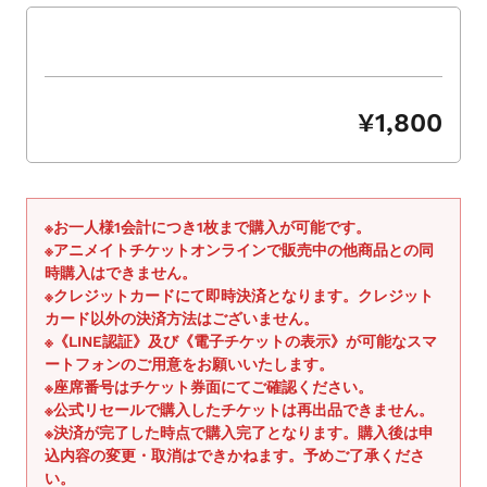
シ
ョ
ー
を
ナ
¥1,800
ビ
ゲ
ー
ト
※お一人様1会計につき1枚まで購入が可能です。
す
※アニメイトチケットオンラインで販売中の他商品との同
る
時購入はできません。
か、
※クレジットカードにて即時決済となります。クレジット
モ
カード以外の決済方法はございません。
※《LINE認証》及び《電子チケットの表示》が可能なスマ
バ
ートフォンのご用意をお願いいたします。
イ
※座席番号はチケット券面にてご確認ください。
ル
※公式リセールで購入したチケットは再出品できません。
デ
※決済が完了した時点で購入完了となります。購入後は申
バ
込内容の変更・取消はできかねます。予めご了承くださ
イ
い。