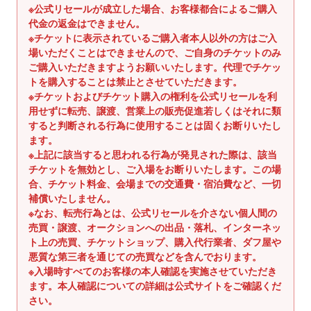
ス
※公式リセールが成立した場合、お客様都合によるご購入
代金の返金はできません。
を
※チケットに表示されているご購入者本人以外の方はご入
使
場いただくことはできませんので、ご自身のチケットのみ
用
ご購入いただきますようお願いいたします。代理でチケッ
し
トを購入することは禁止とさせていただきます。
て
※チケットおよびチケット購入の権利を公式リセールを利
い
用せずに転売、譲渡、営業上の販売促進若しくはそれに類
る
すると判断される行為に使用することは固くお断りいたし
ます。
場
※上記に該当すると思われる行為が発見された際は、該当
合
チケットを無効とし、ご入場をお断りいたします。この場
は
合、チケット料金、会場までの交通費・宿泊費など、一切
左
補償いたしません。
右
※なお、転売行為とは、公式リセールを介さない個人間の
に
売買・譲渡、オークションへの出品・落札、インターネッ
ス
ト上の売買、チケットショップ、購入代行業者、ダフ屋や
悪質な第三者を通じての売買などを含んでおります。
ワ
※入場時すべてのお客様の本人確認を実施させていただき
イ
ます。本人確認についての詳細は公式サイトをご確認くだ
プ
さい。
し