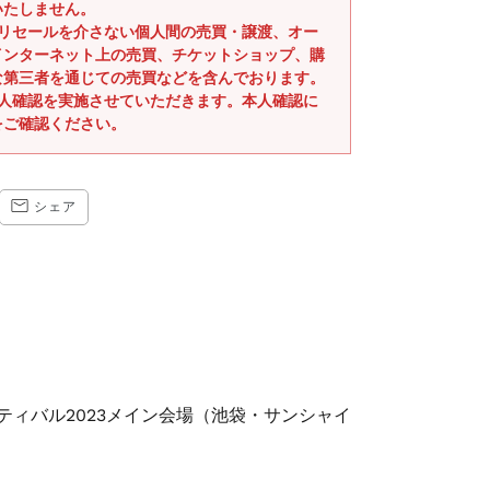
いたしません。
式リセールを介さない個人間の売買・譲渡、オー
インターネット上の売買、チケットショップ、購
な第三者を通じての売買などを含んでおります。
本人確認を実施させていただきます。本人確認に
をご確認ください。
CEBOOK
TRANSLATION
シェア
MISSING:
JA.GENERAL.SOCIAL.ALT_TEXT.SHARE_ON_EMAIL
ティバル2023メイン会場（池袋・サンシャイ