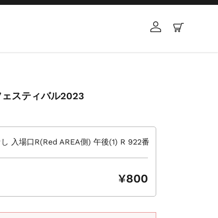
ログイン
カート
ェスティバル2023
場口R(Red AREA側) 午後(1) R 922番
¥800