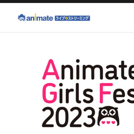
コ
ン
テ
ン
ツ
右
に
と
ス
左
キ
の
ッ
矢
プ
印
す
を
る
使
っ
て
ス
ラ
イ
ド