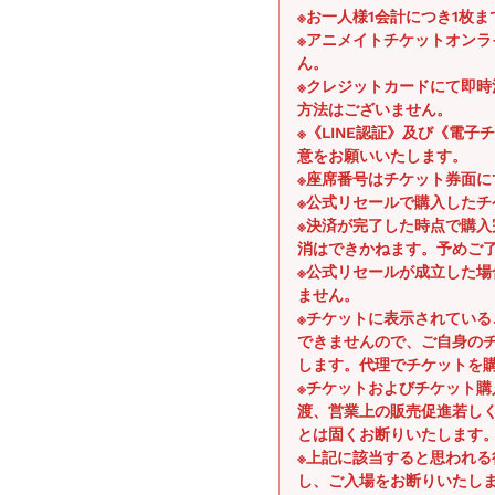
※お一人様1会計につき1枚
※アニメイトチケットオン
ん。
※クレジットカードにて即
方法はございません。
※《LINE認証》及び《電
意をお願いいたします。
※座席番号はチケット券面に
※公式リセールで購入したチ
※決済が完了した時点で購
消はできかねます。予めご
※公式リセールが成立した
ません。
※チケットに表示されてい
できませんので、ご自身の
します。代理でチケットを
※チケットおよびチケット
渡、営業上の販売促進若し
とは固くお断りいたします
※上記に該当すると思われ
し、ご入場をお断りいたし