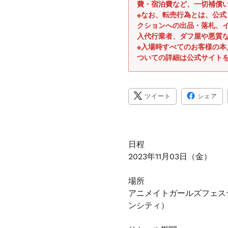
費・宿泊費など、一切補償
※なお、転売行為とは、公
クションへの出品・落札、
入代行業者、ダフ屋や悪質
※入場時すべてのお客様の
ついての詳細は公式サイト
TWITTER
FA
ツイート
シェア
に
で
投
シ
稿
ェ
す
ア
る
す
る
日程
2023年11月03日（金）
場所
アニメイトガールズフェス
ンシティ）