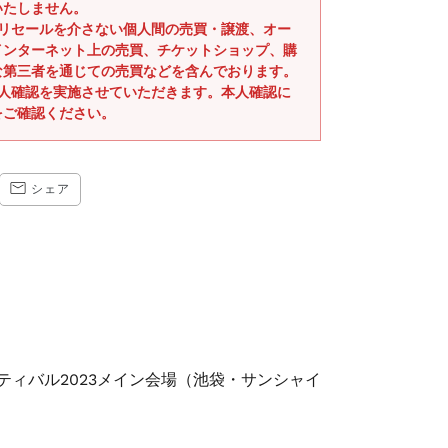
いたしません。
式リセールを介さない個人間の売買・譲渡、オー
インターネット上の売買、チケットショップ、購
な第三者を通じての売買などを含んでおります。
本人確認を実施させていただきます。本人確認に
をご確認ください。
CEBOOK
TRANSLATION
シェア
MISSING:
JA.GENERAL.SOCIAL.ALT_TEXT.SHARE_ON_EMAIL
ティバル2023メイン会場（池袋・サンシャイ