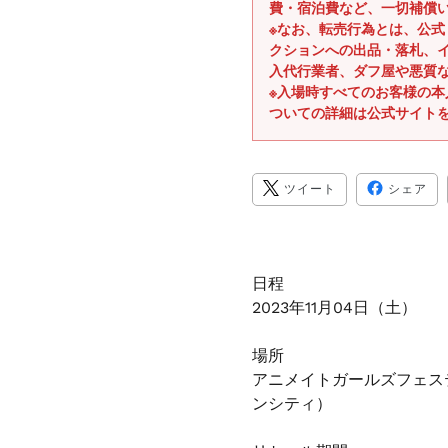
費・宿泊費など、一切補償
※なお、転売行為とは、公
クションへの出品・落札、
入代行業者、ダフ屋や悪質
※入場時すべてのお客様の
ついての詳細は公式サイト
TWITTER
FA
ツイート
シェア
に
で
投
シ
稿
ェ
す
ア
る
す
る
日程
2023年11月04日（土）
場所
アニメイトガールズフェス
ンシティ）