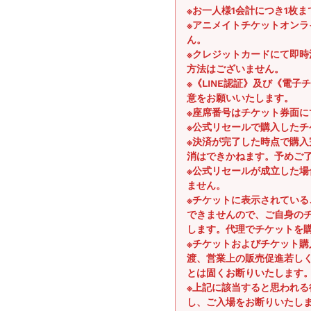
※お一人様1会計につき1枚
※アニメイトチケットオン
ん。
※クレジットカードにて即
方法はございません。
※《LINE認証》及び《電
意をお願いいたします。
※座席番号はチケット券面に
※公式リセールで購入したチ
※決済が完了した時点で購
消はできかねます。予めご
※公式リセールが成立した
ません。
※チケットに表示されてい
できませんので、ご自身の
します。代理でチケットを
※チケットおよびチケット
渡、営業上の販売促進若し
とは固くお断りいたします
※上記に該当すると思われ
し、ご入場をお断りいたし