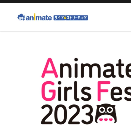
コ
ン
テ
ン
ツ
右
に
と
ス
左
キ
の
ッ
矢
プ
印
す
を
る
使
っ
て
ス
ラ
イ
ド