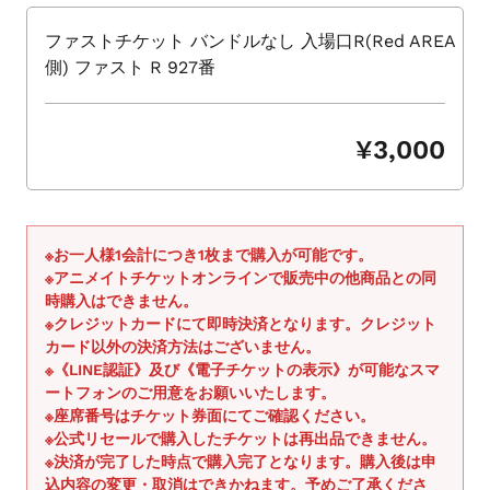
シ
ョ
ファストチケット バンドルなし 入場口R(Red AREA
ー
側) ファスト R 927番
を
ナ
ビ
¥3,000
ゲ
ー
ト
す
※お一人様1会計につき1枚まで購入が可能です。
る
※アニメイトチケットオンラインで販売中の他商品との同
か、
時購入はできません。
モ
※クレジットカードにて即時決済となります。クレジット
バ
カード以外の決済方法はございません。
※《LINE認証》及び《電子チケットの表示》が可能なスマ
イ
ートフォンのご用意をお願いいたします。
ル
※座席番号はチケット券面にてご確認ください。
デ
※公式リセールで購入したチケットは再出品できません。
バ
※決済が完了した時点で購入完了となります。購入後は申
イ
込内容の変更・取消はできかねます。予めご了承くださ