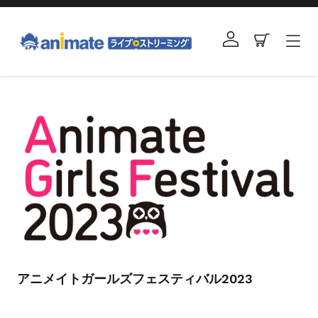
コ
ン
ログイン
カート
テ
ン
ツ
右
に
と
ス
左
キ
の
ッ
矢
プ
印
す
を
る
使
っ
て
ス
ラ
アニメイトガールズフェスティバル2023
イ
ド