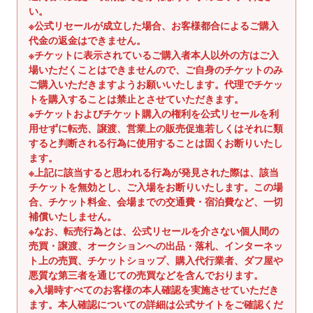
ス
い。
を
※公式リセールが成立した場合、お客様都合によるご購入
代金の返金はできません。
使
※チケットに表示されているご購入者本人以外の方はご入
用
場いただくことはできませんので、ご自身のチケットのみ
し
ご購入いただきますようお願いいたします。代理でチケッ
て
トを購入することは禁止とさせていただきます。
い
※チケットおよびチケット購入の権利を公式リセールを利
る
用せずに転売、譲渡、営業上の販売促進若しくはそれに類
場
すると判断される行為に使用することは固くお断りいたし
ます。
合
※上記に該当すると思われる行為が発見された際は、該当
は
チケットを無効とし、ご入場をお断りいたします。この場
左
合、チケット料金、会場までの交通費・宿泊費など、一切
右
補償いたしません。
に
※なお、転売行為とは、公式リセールを介さない個人間の
ス
売買・譲渡、オークションへの出品・落札、インターネッ
ワ
ト上の売買、チケットショップ、購入代行業者、ダフ屋や
悪質な第三者を通じての売買などを含んでおります。
イ
※入場時すべてのお客様の本人確認を実施させていただき
プ
ます。本人確認についての詳細は公式サイトをご確認くだ
し