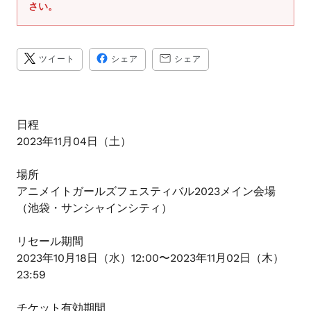
さい。
ま
す
TWITTER
FACEBOOK
TRANSLATION
ツイート
シェア
シェア
に
で
MISSING:
投
シ
JA.GENERAL.SOCIAL.A
稿
ェ
す
ア
る
す
る
日程
2023年11月04日（土）
場所
アニメイトガールズフェスティバル2023メイン会場
（池袋・サンシャインシティ）
リセール期間
2023年10月18日（水）12:00〜2023年11月02日（木）
23:59
チケット有効期間