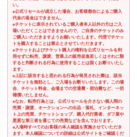
ス
い。
を
※公式リセールが成立した場合、お客様都合によるご購入
代金の返金はできません。
使
※チケットに表示されているご購入者本人以外の方はご入
用
場いただくことはできませんので、ご自身のチケットのみ
し
ご購入いただきますようお願いいたします。代理でチケッ
て
トを購入することは禁止とさせていただきます。
い
※チケットおよびチケット購入の権利を公式リセールを利
る
用せずに転売、譲渡、営業上の販売促進若しくはそれに類
場
すると判断される行為に使用することは固くお断りいたし
ます。
合
※上記に該当すると思われる行為が発見された際は、該当
は
チケットを無効とし、ご入場をお断りいたします。この場
左
合、チケット料金、会場までの交通費・宿泊費など、一切
右
補償いたしません。
に
※なお、転売行為とは、公式リセールを介さない個人間の
ス
売買・譲渡、オークションへの出品・落札、インターネッ
ワ
ト上の売買、チケットショップ、購入代行業者、ダフ屋や
悪質な第三者を通じての売買などを含んでおります。
イ
※入場時すべてのお客様の本人確認を実施させていただき
プ
ます。本人確認についての詳細は公式サイトをご確認くだ
し