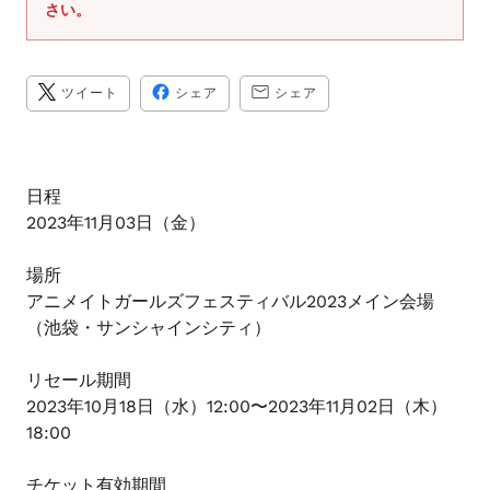
さい。
ま
す
TWITTER
FACEBOOK
TRANSLATION
ツイート
シェア
シェア
に
で
MISSING:
投
シ
JA.GENERAL.SOCIAL.A
稿
ェ
す
ア
る
す
る
日程
2023年11月03日（金）
場所
アニメイトガールズフェスティバル2023メイン会場
（池袋・サンシャインシティ）
リセール期間
2023年10月18日（水）12:00〜2023年11月02日（木）
18:00
チケット有効期間