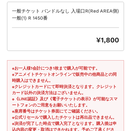
シ
ョ
一般チケット バンドルなし 入場口R(Red AREA側)
ー
一般(1) R 1450番
を
ナ
ビ
¥1,800
ゲ
ー
ト
す
※お一人様1会計につき1枚まで購入が可能です。
る
※アニメイトチケットオンラインで販売中の他商品との同
か、
時購入はできません。
モ
※クレジットカードにて即時決済となります。クレジット
バ
カード以外の決済方法はございません。
※《LINE認証》及び《電子チケットの表示》が可能なスマ
イ
ートフォンのご用意をお願いいたします。
ル
※座席番号はチケット券面にてご確認ください。
デ
※公式リセールで購入したチケットは再出品できません。
バ
※決済が完了した時点で購入完了となります。購入後は申
イ
込内容の変更・取消はできかねます。予めご了承くださ