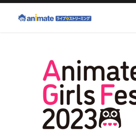
コ
ン
テ
ン
ツ
右
に
と
ス
左
キ
の
ッ
矢
プ
印
す
を
る
使
っ
て
ス
ラ
イ
ド