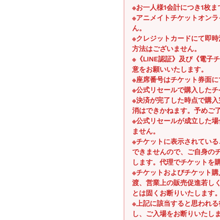
※お一人様1会計につき1枚
※アニメイトチケットオン
ん。
※クレジットカードにて即
方法はございません。
※《LINE認証》及び《電
意をお願いいたします。
※座席番号はチケット券面に
※公式リセールで購入したチ
※決済が完了した時点で購
消はできかねます。予めご
※公式リセールが成立した
ません。
※チケットに表示されてい
できませんので、ご自身の
します。代理でチケットを
※チケットおよびチケット
渡、営業上の販売促進若し
とは固くお断りいたします
※上記に該当すると思われ
し、ご入場をお断りいたし