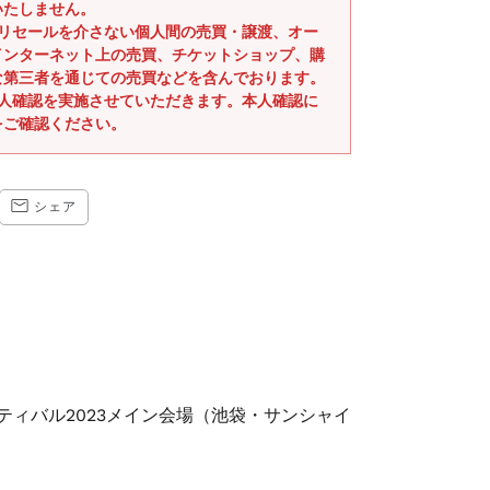
いたしません。
式リセールを介さない個人間の売買・譲渡、オー
インターネット上の売買、チケットショップ、購
な第三者を通じての売買などを含んでおります。
本人確認を実施させていただきます。本人確認に
をご確認ください。
CEBOOK
TRANSLATION
シェア
MISSING:
JA.GENERAL.SOCIAL.ALT_TEXT.SHARE_ON_EMAIL
ティバル2023メイン会場（池袋・サンシャイ