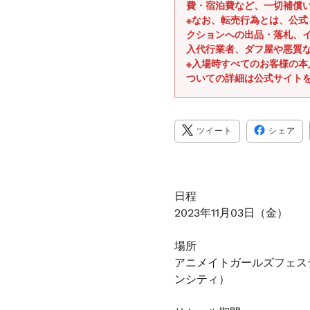
費・宿泊費など、一切補償
※なお、転売行為とは、公
クションへの出品・落札、
入代行業者、ダフ屋や悪質
※入場時すべてのお客様の
ついての詳細は公式サイト
TWITTER
FA
ツイート
シェア
に
で
投
シ
稿
ェ
す
ア
る
す
る
日程
2023年11月03日（金）
場所
アニメイトガールズフェス
ンシティ）