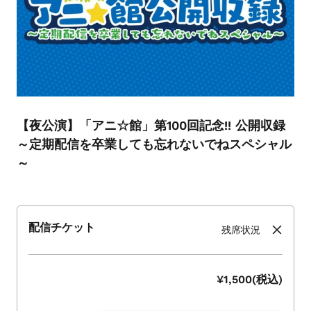
シ
ョ
ー
を
ナ
ビ
ゲ
ー
【夜公演】「アニ☆館」第100回記念!! 公開収録
ト
～定期配信を卒業しても忘れないでねスペシャル
す
～
る
か、
モ
バ
配信チケット
残席状況
イ
ル
デ
¥1,500(税込)
バ
イ