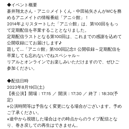
◆イベント概要
ま
蒼井翔太さん・アニ☆メイトくん・中田祐矢さんがMCを務
す
めるアニメイトの情報番組「アニ☆館」！
2014年よりスタートした「アニ☆館」は、第100回をもっ
て定期配信を卒業することとなりました。
定期配信ラストとなる第100回は、これまでの感謝を込めて
公開収録にてお届けします♪
題して…「アニ☆館」第100回記念!! 公開収録～定期配信を
卒業しても忘れないでねスペシャル～
リアルとオンラインでお楽しみいただけますので、ぜひご
参加ください。
◆配信日時
2023年8月19日(土)
【夜公演】開場：17:15 ／ 開演：17:30 ／ 終了：18:30(予
定)
※公演時間等は予告なく変更になる場合がございます。予め
ご了承ください。
※途中から視聴した場合はその時点からのライブ配信とな
り、巻き戻しての再生はできません。