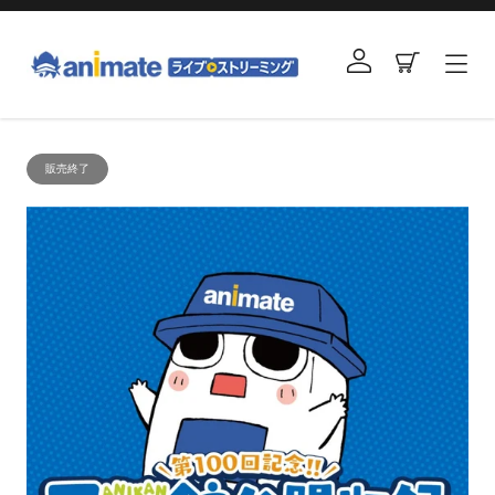
コ
ン
ログイン
カート
テ
ン
ツ
右
に
と
ス
販売終了
左
キ
の
ッ
矢
プ
印
す
を
る
使
っ
て
ス
ラ
イ
ド