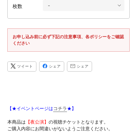
ス
枚数
を
使
用
し
お申し込み前に必ず下記の注意事項、各ポリシーをご確認
て
ください
い
る
場
TWITTER
FACEBOOK
TRANSLATION
ツイート
シェア
シェア
に
で
MISSING:
合
投
シ
JA.GENERAL.SOCIAL.A
稿
ェ
は
す
ア
る
す
左
る
右
に
ス
【★イベントページは
コチラ
★】
ワ
イ
本商品は
【夜公演】
の視聴チケットとなります。
プ
ご購入内容にお間違いがないようご注意ください。
し