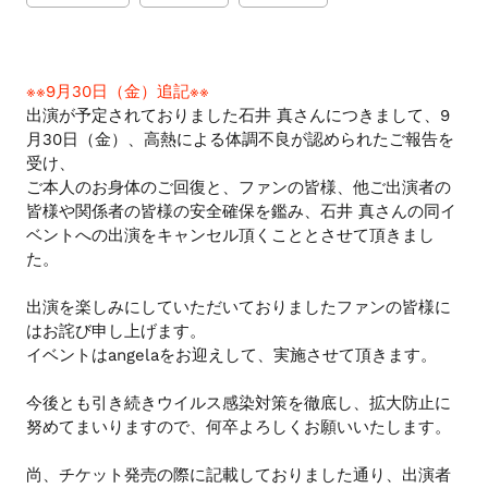
投
シ
JA.GENERAL.SOCIAL.A
ス
稿
ェ
す
ア
を
る
す
る
使
※※9月30日（金）追記※※
用
出演が予定されておりました石井 真さんにつきまして、9
し
月30日（金）、高熱による体調不良が認められたご報告を
て
受け、
い
ご本人のお身体のご回復と、ファンの皆様、他ご出演者の
る
皆様や関係者の皆様の安全確保を鑑み、石井 真さんの同イ
場
ベントへの出演をキャンセル頂くこととさせて頂きまし
合
た。
は
左
出演を楽しみにしていただいておりましたファンの皆様に
右
はお詫び申し上げます。
に
イベントはangelaをお迎えして、実施させて頂きます。
ス
今後とも引き続きウイルス感染対策を徹底し、拡大防止に
ワ
努めてまいりますので、何卒よろしくお願いいたします。
イ
プ
尚、チケット発売の際に記載しておりました通り、出演者
し