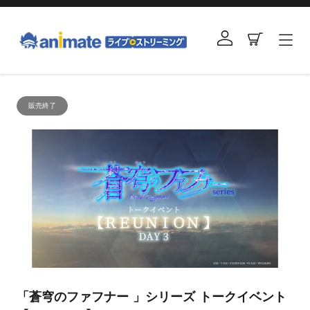
コ
ン
ログイン
カート
テ
ン
ツ
右
に
と
ス
販売終了
左
キ
の
ッ
矢
プ
印
す
を
る
使
っ
て
ス
ラ
イ
「蒼穹のファフナー 」シリーズ トークイベント
ド