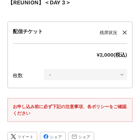
シ
【REUNION】＜DAY 3＞
ョ
ー
を
配信チケット
ナ
残席状況
ビ
ゲ
ー
¥2,000(税込)
ト
す
枚数
る
か、
モ
バ
イ
お申し込み前に必ず下記の注意事項、各ポリシーをご確認
ください
ル
デ
バ
TWITTER
FACEBOOK
TRANSLATION
イ
ツイート
シェア
シェア
に
で
MISSING: